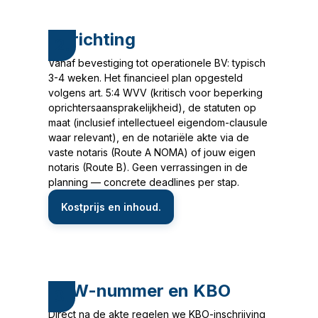
Oprichting
2.
Vanaf bevestiging tot operationele BV: typisch
3-4 weken. Het financieel plan opgesteld
volgens art. 5:4 WVV (kritisch voor beperking
oprichtersaansprakelijkheid), de statuten op
maat (inclusief intellectueel eigendom-clausule
waar relevant), en de notariële akte via de
vaste notaris (Route A NOMA) of jouw eigen
notaris (Route B). Geen verrassingen in de
planning — concrete deadlines per stap.
Kostprijs en inhoud.
BTW-nummer en KBO
3.
Direct na de akte regelen we KBO-inschrijving