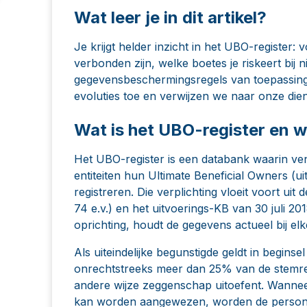
Wat leer je in dit artikel?
Je krijgt helder inzicht in het UBO-register: 
verbonden zijn, welke boetes je riskeert bij 
gegevensbeschermingsregels van toepassing 
evoluties toe en verwijzen we naar onze dien
Wat is het UBO-register en w
Het UBO-register is een databank waarin ve
entiteiten hun Ultimate Beneficial Owners (ui
registreren. Die verplichting vloeit voort ui
74 e.v.) en het uitvoerings-KB van 30 juli 20
oprichting, houdt de gegevens actueel bij elke 
Als uiteindelijke begunstigde geldt in beginse
onrechtstreeks meer dan 25% van de stemrech
andere wijze zeggenschap uitoefent. Wanneer
kan worden aangewezen, worden de personen