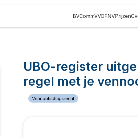
BV
CommV
VOF
NV
Prijzen
Ov
UBO-register uitgele
regel met je venn
Vennootschapsrecht
Gepubliceerd op
09
april
2026