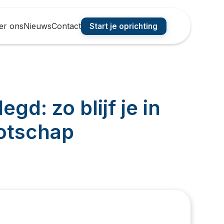
er ons
Nieuws
Contact
Start je oprichting
gd: zo blijf je in
ootschap