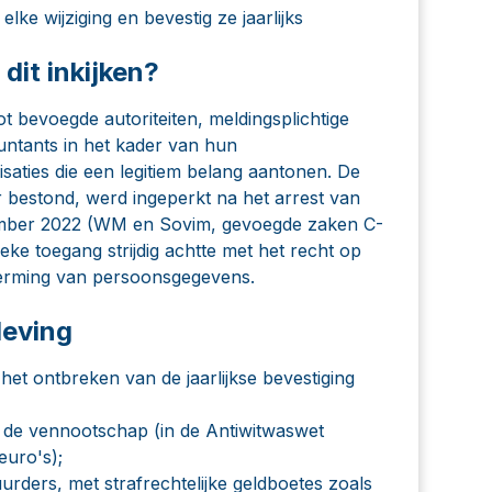
ke wijziging en bevestig ze jaarlijks
dit inkijken?
ot bevoegde autoriteiten, meldingsplichtige
untants in het kader van hun
aties die een legitiem belang aantonen. De
 bestond, werd ingeperkt na het arrest van
vember 2022 (WM en Sovim, gevoegde zaken C-
ke toegang strijdig achtte met het recht op
herming van persoonsgegevens.
leving
 het ontbreken van de jaarlijkse bevestiging
an de vennootschap (in de Antiwitwaswet
euro's);
urders, met strafrechtelijke geldboetes zoals