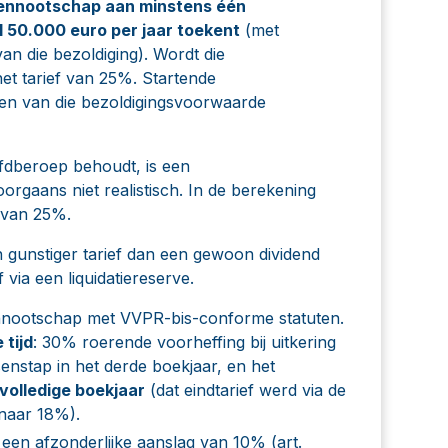
ennootschap aan minstens één
l 50.000 euro per jaar toekent
(met
n die bezoldiging). Wordt die
et tarief van 25%. Startende
ren van die bezoldigingsvoorwaarde
ofdberoep behoudt, is een
orgaans niet realistisch. In de berekening
 van 25%.
en gunstiger tarief dan een gewoon dividend
 via een
liquidatiereserve
.
ennootschap met VVPR-bis-conforme statuten.
 tijd
: 30% roerende voorheffing bij uitkering
enstap in het derde boekjaar, en het
volledige boekjaar
(dat eindtarief werd via de
naar 18%).
e een afzonderlijke aanslag van 10% (art.