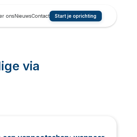
er ons
Nieuws
Contact
Start je oprichting
ige via