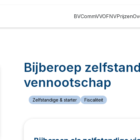
BV
CommV
VOF
NV
Prijzen
Ov
Bijberoep zelfstand
vennootschap
Zelfstandige & starter
Fiscaliteit
Gepubliceerd op
30
januari
2026