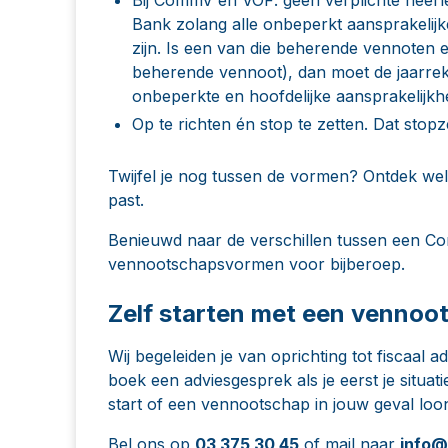
Bank zolang alle onbeperkt aansprakelij
zijn. Is een van die beherende vennoten 
beherende vennoot), dan moet de jaarrek
onbeperkte en hoofdelijke aansprakelijk
Op te richten én stop te zetten.
Dat stopz
Twijfel je nog tussen de vormen? Ontdek
wel
past
.
Benieuwd naar de verschillen tussen een 
vennootschapsvormen voor bijberoep
.
Zelf starten met een vennoot
Wij begeleiden je van oprichting tot fiscaal a
boek een adviesgesprek als je eerst je situat
start of een vennootschap in jouw geval loon
Bel ons op
03 375 30 45
of mail naar
info@