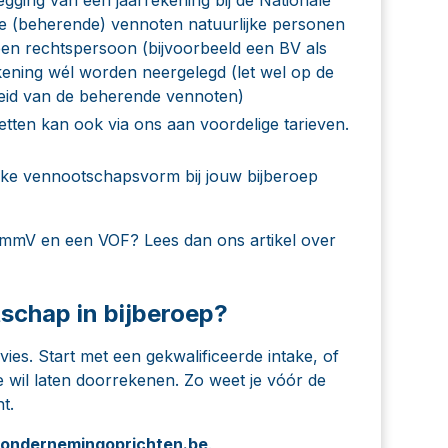
ke (beherende) vennoten natuurlijke personen
een rechtspersoon (bijvoorbeeld een BV als
ening wél worden neergelegd (let wel op de
heid van de beherende vennoten)
etten kan ook via ons aan voordelige tarieven.
ke vennootschapsvorm bij jouw bijberoep
CommV en een VOF? Lees dan
ons artikel over
schap in bijberoep?
dvies. Start met een gekwalificeerde intake, of
ie wil laten doorrekenen. Zo weet je vóór de
t.
ondernemingoprichten.be
.