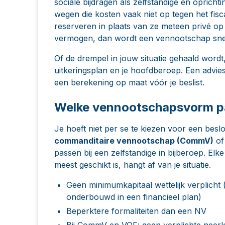
sociale bijdragen als zelfstandige en opricht
wegen die kosten vaak niet op tegen het fiscal
reserveren in plaats van ze meteen privé op
vermogen, dan wordt een vennootschap snell
Of de drempel in jouw situatie gehaald wordt,
uitkeringsplan en je hoofdberoep. Een
advie
een berekening op maat vóór je beslist.
Welke vennootschapsvorm pas
Je hoeft niet per se te kiezen voor een
besl
commanditaire vennootschap (CommV)
of
passen bij een zelfstandige in bijberoep. El
meest geschikt is, hangt af van je situatie.
Geen minimumkapitaal wettelijk verplich
onderbouwd in een financieel plan)
Beperktere formaliteiten dan een NV
Bij CommV en VOF: geen verplichte neerle