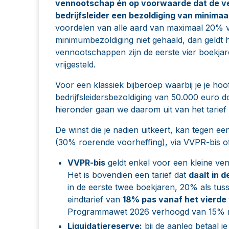
vennootschap én op voorwaarde dat de v
bedrijfsleider een bezoldiging van minimaa
voordelen van alle aard van maximaal 20% va
minimumbezoldiging niet gehaald, dan geldt h
vennootschappen zijn de eerste vier boekja
vrijgesteld.
Voor een klassiek bijberoep waarbij je je ho
bedrijfsleidersbezoldiging van 50.000 euro do
hieronder gaan we daarom uit van het tarief
De winst die je nadien uitkeert, kan tegen e
(30% roerende voorheffing), via
VVPR-bis
of
VVPR-bis
geldt enkel voor een kleine v
Het is bovendien een tarief dat
daalt in de
in de eerste twee boekjaren, 20% als tuss
eindtarief van
18% pas vanaf het vierde 
Programmawet 2026 verhoogd van 15% 
Liquidatiereserve:
bij de aanleg betaal j