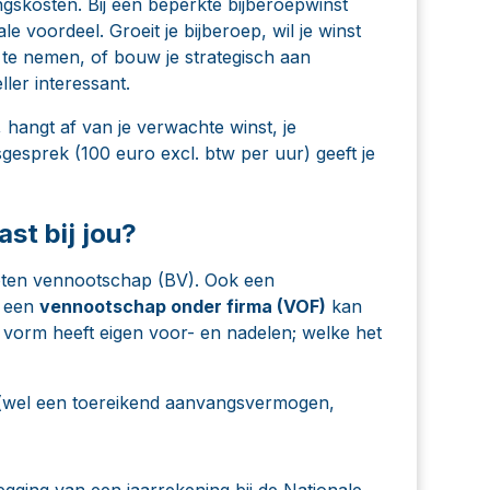
ingskosten. Bij een beperkte bijberoepwinst
e voordeel. Groeit je bijberoep, wil je winst
 te nemen, of bouw je strategisch aan
er interessant.
 hangt af van je verwachte winst, je
sgesprek
(100 euro excl. btw per uur) geeft je
t bij jou?
oten vennootschap (BV)
. Ook een
 een
vennootschap onder firma (VOF)
kan
ke vorm heeft eigen voor- en nadelen; welke het
t (wel een toereikend aanvangsvermogen,
gging van een jaarrekening bij de Nationale