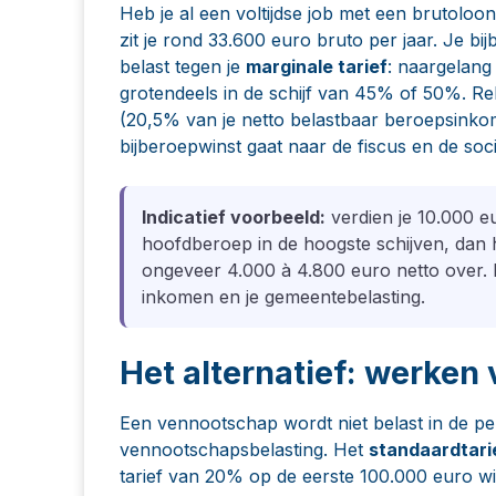
Heb je al een voltijdse job met een brutolo
zit je rond 33.600 euro bruto per jaar. Je 
belast tegen je
marginale tarief
: naargelang 
grotendeels in de schijf van 45% of 50%. Rek
(20,5% van je netto belastbaar beroepsinkom
bijberoepwinst gaat naar de fiscus en de soci
Indicatief voorbeeld:
verdien je 10.000 eur
hoofdberoep in de hoogste schijven, dan 
ongeveer 4.000 à 4.800 euro netto over. H
inkomen en je gemeentebelasting.
Het alternatief: werken
Een vennootschap wordt niet belast in de pe
vennootschapsbelasting. Het
standaardtari
tarief van 20% op de eerste 100.000 euro w